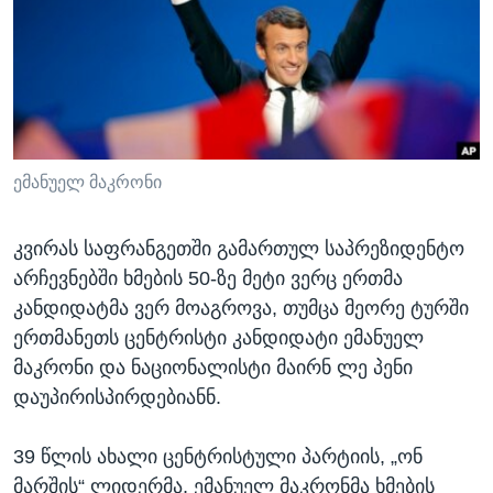
ᲡᲢᲣᲓᲘᲐ ᲕᲐᲨᲘᲜᲒᲢᲝᲜᲘ
ᲔᲙᲝᲜᲝᲛᲘᲙᲐ
Learning English
ᲯᲐᲜᲛᲠᲗᲔᲚᲝᲑᲐ
ᲗᲕᲐᲚᲘ ᲒᲕᲐᲓᲔᲕᲜᲔᲗ
ᲛᲔᲪᲜᲘᲔᲠᲔᲑᲐ
ᲘᲜᲢᲔᲠᲕᲘᲣ
ᲙᲣᲚᲢᲣᲠᲐ
ემანუელ მაკრონი
ენები
ᲒᲐᲚᲘᲚᲔᲝ
კვირას საფრანგეთში გამართულ საპრეზიდენტო
ᲓᲔᲖᲘᲜᲤᲝᲠᲛᲐᲪᲘᲐ
არჩევნებში ხმების 50-ზე მეტი ვერც ერთმა
კანდიდატმა ვერ მოაგროვა, თუმცა მეორე ტურში
ერთმანეთს ცენტრისტი კანდიდატი ემანუელ
მაკრონი და ნაციონალისტი მაირნ ლე პენი
დაუპირისპირდებიანნ.
39 წლის ახალი ცენტრისტული პარტიის, „ონ
მარშის“ ლიდერმა, ემანუელ მაკრონმა ხმების