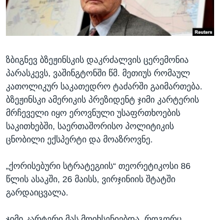
ᲡᲢᲣᲓᲘᲐ ᲕᲐᲨᲘᲜᲒᲢᲝᲜᲘ
ᲔᲙᲝᲜᲝᲛᲘᲙᲐ
Learning English
ᲯᲐᲜᲛᲠᲗᲔᲚᲝᲑᲐ
ᲗᲕᲐᲚᲘ ᲒᲕᲐᲓᲔᲕᲜᲔᲗ
ᲛᲔᲪᲜᲘᲔᲠᲔᲑᲐ
ზბიგნევ ბზეჟინსკის დაკრძალვის ცერემონია
ᲘᲜᲢᲔᲠᲕᲘᲣ
პარასკევს, ვაშინგტონში წმ. მეთიუს რომაულ
ᲙᲣᲚᲢᲣᲠᲐ
კათოლიკურ საკათედრო ტაძარში გაიმართება.
ენები
ᲒᲐᲚᲘᲚᲔᲝ
ბზეჟინსკი ამერიკის პრეზიდენტ ჯიმი კარტერის
მრჩეველი იყო ეროვნული უსაფრთხოების
ᲓᲔᲖᲘᲜᲤᲝᲠᲛᲐᲪᲘᲐ
საკითხებში, საერთაშორისო პოლიტიკის
ცნობილი ექსპერტი და მოაზროვნე.
„ქორისებური სტრატეგიის“ თეორეტიკოსი 86
წლის ასაკში, 26 მაისს, ვირჯინიის შტატში
გარდაიცვალა.
ჯიმი კარტერი მას მოიხსენიებდა, როგორც