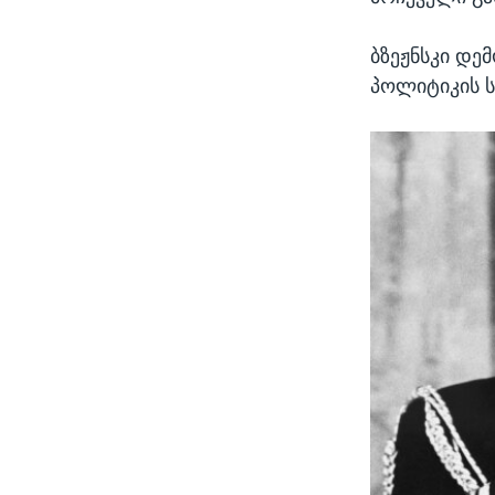
ბზეჟნსკი დე
პოლიტიკის ს