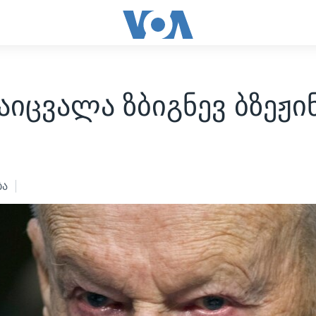
იცვალა ზბიგნევ ბზეჟი
ბა