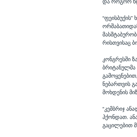
და როგორ ხდ
“ფეისბუქის”
ორშაბათიდან
მასშტაბურობ
რისთვისაც ბო
კონგრესში ზ
ბრიტანულმა კ
გამოყენებით
ნებართვის გ
მოხდენის მიზ
“კემბრიჯ ანა
ჰქონდათ. ა
გაცილებით მ