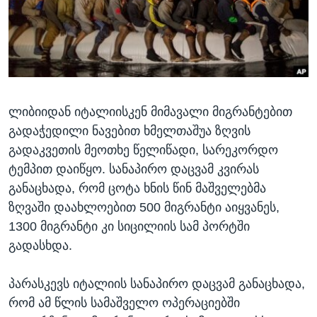
ᲡᲢᲣᲓᲘᲐ ᲕᲐᲨᲘᲜᲒᲢᲝᲜᲘ
ᲔᲙᲝᲜᲝᲛᲘᲙᲐ
Learning English
ᲯᲐᲜᲛᲠᲗᲔᲚᲝᲑᲐ
ᲗᲕᲐᲚᲘ ᲒᲕᲐᲓᲔᲕᲜᲔᲗ
ᲛᲔᲪᲜᲘᲔᲠᲔᲑᲐ
ᲘᲜᲢᲔᲠᲕᲘᲣ
ლიბიიდან იტალიისკენ მიმავალი მიგრანტებით
ᲙᲣᲚᲢᲣᲠᲐ
ენები
გადაჭედილი ნავებით ხმელთაშუა ზღვის
ᲒᲐᲚᲘᲚᲔᲝ
გადაკვეთის მეოთხე წელიწადი, სარეკორდო
ᲓᲔᲖᲘᲜᲤᲝᲠᲛᲐᲪᲘᲐ
ტემპით დაიწყო. სანაპირო დაცვამ კვირას
განაცხადა, რომ ცოტა ხნის წინ მაშველებმა
ზღვაში დაახლოებით 500 მიგრანტი აიყვანეს,
1300 მიგრანტი კი სიცილიის სამ პორტში
გადასხდა.
პარასკევს იტალიის სანაპირო დაცვამ განაცხადა,
რომ ამ წლის სამაშველო ოპერაციებში