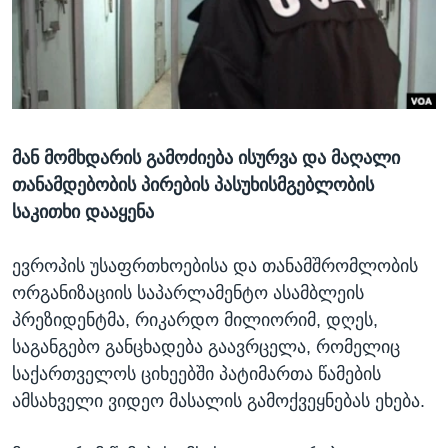
ᲡᲢᲣᲓᲘᲐ ᲕᲐᲨᲘᲜᲒᲢᲝᲜᲘ
ᲔᲙᲝᲜᲝᲛᲘᲙᲐ
Learning English
ᲯᲐᲜᲛᲠᲗᲔᲚᲝᲑᲐ
ᲗᲕᲐᲚᲘ ᲒᲕᲐᲓᲔᲕᲜᲔᲗ
ᲛᲔᲪᲜᲘᲔᲠᲔᲑᲐ
ᲘᲜᲢᲔᲠᲕᲘᲣ
მან მომხდარის გამოძიება ისურვა და მაღალი
ᲙᲣᲚᲢᲣᲠᲐ
ენები
თანამდებობის პირების პასუხისმგებლობის
ᲒᲐᲚᲘᲚᲔᲝ
საკითხი დააყენა
ᲓᲔᲖᲘᲜᲤᲝᲠᲛᲐᲪᲘᲐ
ევროპის უსაფრთხოებისა და თანამშრომლობის
ორგანიზაციის საპარლამენტო ასამბლეის
პრეზიდენტმა, რიკარდო მილიორიმ, დღეს,
საგანგებო განცხადება გაავრცელა, რომელიც
საქართველოს ციხეებში პატიმართა წამების
ამსახველი ვიდეო მასალის გამოქვეყნებას ეხება.