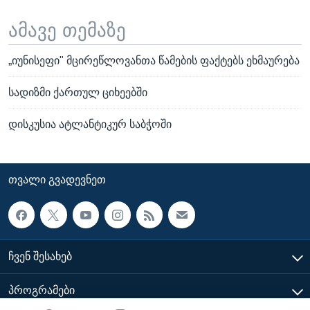
ამავე თემაზე
„იუნისეფი" მცირეწლოვანთა წამების ფაქტებს ეხმაურება
სადიზმი ქართულ ციხეებში
დისკუსია ატლანტიკურ საბჭოში
ᲗᲕᲐᲚᲘ ᲒᲕᲐᲓᲔᲕᲜᲔᲗ
ᲩᲕᲔᲜ ᲨᲔᲡᲐᲮᲔᲑ
ᲞᲠᲝᲒᲠᲐᲛᲔᲑᲘ