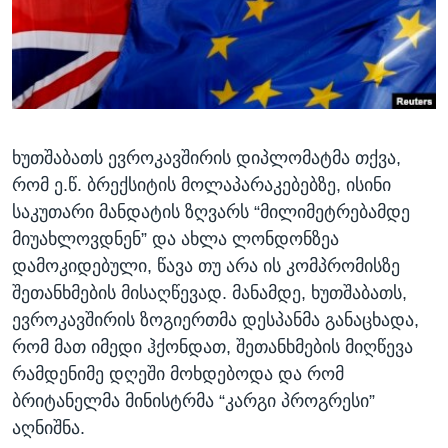
ᲡᲢᲣᲓᲘᲐ ᲕᲐᲨᲘᲜᲒᲢᲝᲜᲘ
ᲔᲙᲝᲜᲝᲛᲘᲙᲐ
Learning English
ᲯᲐᲜᲛᲠᲗᲔᲚᲝᲑᲐ
ᲗᲕᲐᲚᲘ ᲒᲕᲐᲓᲔᲕᲜᲔᲗ
ᲛᲔᲪᲜᲘᲔᲠᲔᲑᲐ
ᲘᲜᲢᲔᲠᲕᲘᲣ
ხუთშაბათს ევროკავშირის დიპლომატმა თქვა,
ᲙᲣᲚᲢᲣᲠᲐ
ენები
რომ ე.წ. ბრექსიტის მოლაპარაკებებზე, ისინი
ᲒᲐᲚᲘᲚᲔᲝ
საკუთარი მანდატის ზღვარს “მილიმეტრებამდე
ᲓᲔᲖᲘᲜᲤᲝᲠᲛᲐᲪᲘᲐ
მიუახლოვდნენ” და ახლა ლონდონზეა
დამოკიდებული, წავა თუ არა ის კომპრომისზე
შეთანხმების მისაღწევად. მანამდე, ხუთშაბათს,
ევროკავშირის ზოგიერთმა დესპანმა განაცხადა,
რომ მათ იმედი ჰქონდათ, შეთანხმების მიღწევა
რამდენიმე დღეში მოხდებოდა და რომ
ბრიტანელმა მინისტრმა “კარგი პროგრესი”
აღნიშნა.