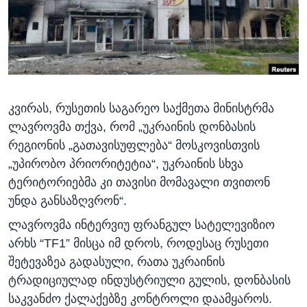
ᲡᲢᲣᲓᲘᲐ ᲕᲐᲨᲘᲜᲒᲢᲝᲜᲘ
ᲔᲙᲝᲜᲝᲛᲘᲙᲐ
Learning English
ᲯᲐᲜᲛᲠᲗᲔᲚᲝᲑᲐ
ᲗᲕᲐᲚᲘ ᲒᲕᲐᲓᲔᲕᲜᲔᲗ
ᲛᲔᲪᲜᲘᲔᲠᲔᲑᲐ
ᲘᲜᲢᲔᲠᲕᲘᲣ
კვირას, რუსეთის საგარეო საქმეთა მინისტრმა
ᲙᲣᲚᲢᲣᲠᲐ
ენები
ლავროვმა თქვა, რომ „უკრაინის დონბასის
ᲒᲐᲚᲘᲚᲔᲝ
რეგიონის „გათავისუფლება“ მოსკოვისთვის
ᲓᲔᲖᲘᲜᲤᲝᲠᲛᲐᲪᲘᲐ
„უპირობო პრიორიტეტია“, უკრაინის სხვა
ტერიტორიებმა კი თავისი მომავალი თვითონ
უნდა განსაზღვრონ“.
ლავროვმა ინტერვიუ ფრანგულ სატელევიზიო
არხს “TF1” მისცა იმ დროს, როდესაც რუსეთი
შეტევაზეა გადასული, რათა უკრაინის
ტრადიციულად ინდუსტრიული გულის, დონბასის
საკვანძო ქალაქებზე კონტროლი დაამყაროს.