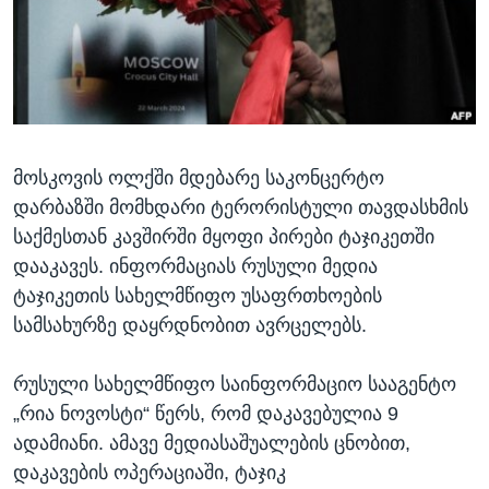
ᲡᲢᲣᲓᲘᲐ ᲕᲐᲨᲘᲜᲒᲢᲝᲜᲘ
ᲔᲙᲝᲜᲝᲛᲘᲙᲐ
Learning English
ᲯᲐᲜᲛᲠᲗᲔᲚᲝᲑᲐ
ᲗᲕᲐᲚᲘ ᲒᲕᲐᲓᲔᲕᲜᲔᲗ
ᲛᲔᲪᲜᲘᲔᲠᲔᲑᲐ
ᲘᲜᲢᲔᲠᲕᲘᲣ
მოსკოვის ოლქში მდებარე საკონცერტო
ᲙᲣᲚᲢᲣᲠᲐ
ენები
დარბაზში მომხდარი ტერორისტული თავდასხმის
ᲒᲐᲚᲘᲚᲔᲝ
საქმესთან კავშირში მყოფი პირები ტაჯიკეთში
ᲓᲔᲖᲘᲜᲤᲝᲠᲛᲐᲪᲘᲐ
დააკავეს. ინფორმაციას რუსული მედია
ტაჯიკეთის სახელმწიფო უსაფრთხოების
სამსახურზე დაყრდნობით ავრცელებს.
რუსული სახელმწიფო საინფორმაციო სააგენტო
„რია ნოვოსტი“ წერს, რომ დაკავებულია 9
ადამიანი. ამავე მედიასაშუალების ცნობით,
დაკავების ოპერაციაში, ტაჯიკ