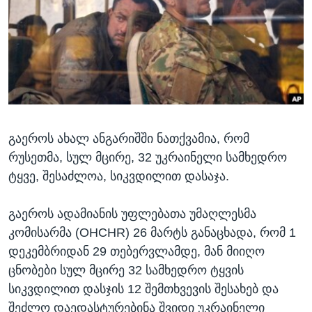
ᲡᲢᲣᲓᲘᲐ ᲕᲐᲨᲘᲜᲒᲢᲝᲜᲘ
ᲔᲙᲝᲜᲝᲛᲘᲙᲐ
Learning English
ᲯᲐᲜᲛᲠᲗᲔᲚᲝᲑᲐ
ᲗᲕᲐᲚᲘ ᲒᲕᲐᲓᲔᲕᲜᲔᲗ
ᲛᲔᲪᲜᲘᲔᲠᲔᲑᲐ
ᲘᲜᲢᲔᲠᲕᲘᲣ
ᲙᲣᲚᲢᲣᲠᲐ
ენები
გაეროს ახალ ანგარიშში ნათქვამია, რომ
ᲒᲐᲚᲘᲚᲔᲝ
რუსეთმა, სულ მცირე, 32 უკრაინელი სამხედრო
ᲓᲔᲖᲘᲜᲤᲝᲠᲛᲐᲪᲘᲐ
ტყვე, შესაძლოა, სიკვდილით დასაჯა.
გაეროს ადამიანის უფლებათა უმაღლესმა
კომისარმა (OHCHR) 26 მარტს განაცხადა, რომ 1
დეკემბრიდან 29 თებერვლამდე, მან მიიღო
ცნობები სულ მცირე 32 სამხედრო ტყვის
სიკვდილით დასჯის 12 შემთხვევის შესახებ და
შეძლო დაედასტურებინა შვიდი უკრაინელი