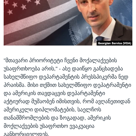
ᲡᲢᲣᲓᲘᲐ ᲕᲐᲨᲘᲜᲒᲢᲝᲜᲘ
ᲔᲙᲝᲜᲝᲛᲘᲙᲐ
Learning English
ᲯᲐᲜᲛᲠᲗᲔᲚᲝᲑᲐ
ᲗᲕᲐᲚᲘ ᲒᲕᲐᲓᲔᲕᲜᲔᲗ
ᲛᲔᲪᲜᲘᲔᲠᲔᲑᲐ
ᲘᲜᲢᲔᲠᲕᲘᲣ
ᲙᲣᲚᲢᲣᲠᲐ
ენები
"მთავარი პრიორიტეტი ჩვენი მოქალაქეების
ᲒᲐᲚᲘᲚᲔᲝ
უსაფრთხოება არის," - ასე დაიწყო განცხადება
ᲓᲔᲖᲘᲜᲤᲝᲠᲛᲐᲪᲘᲐ
სახელმწიფო დეპარტამენტის პრესსპიკერმა ნედ
პრაისმა. მისი თქმით სახელმწიფო დეპატრამენტი
და ამერიკის თავდაცვის დეპარტამენტი
აქტიურად მუშაობენ იმისთვის, რომ ავღანეთიდან
ამერიკელი დიპლომატების, საელჩოს
თანამშრომლების და ზოგადად, ამერიკის
მოქლაქეების უსაფრთხო ევაკუაცია
განხორციელდეს.