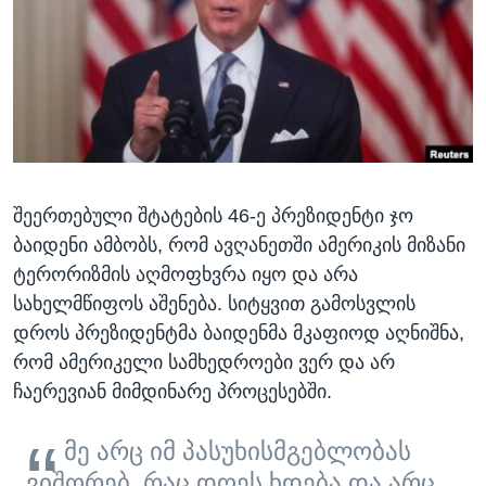
ᲡᲢᲣᲓᲘᲐ ᲕᲐᲨᲘᲜᲒᲢᲝᲜᲘ
ᲔᲙᲝᲜᲝᲛᲘᲙᲐ
Learning English
ᲯᲐᲜᲛᲠᲗᲔᲚᲝᲑᲐ
ᲗᲕᲐᲚᲘ ᲒᲕᲐᲓᲔᲕᲜᲔᲗ
ᲛᲔᲪᲜᲘᲔᲠᲔᲑᲐ
ᲘᲜᲢᲔᲠᲕᲘᲣ
ᲙᲣᲚᲢᲣᲠᲐ
ენები
შეერთებული შტატების 46-ე პრეზიდენტი ჯო
ᲒᲐᲚᲘᲚᲔᲝ
ბაიდენი ამბობს, რომ ავღანეთში ამერიკის მიზანი
ᲓᲔᲖᲘᲜᲤᲝᲠᲛᲐᲪᲘᲐ
ტერორიზმის აღმოფხვრა იყო და არა
სახელმწიფოს აშენება. სიტყვით გამოსვლის
დროს პრეზიდენტმა ბაიდენმა მკაფიოდ აღნიშნა,
რომ ამერიკელი სამხედროები ვერ და არ
ჩაერევიან მიმდინარე პროცესებში.
მე არც იმ პასუხისმგებლობას
ვიშორებ, რაც დღეს ხდება და არც