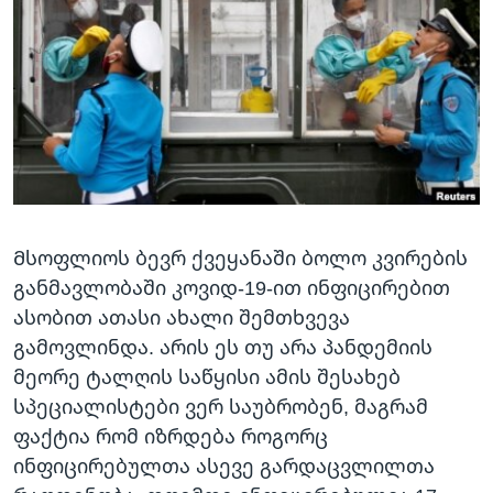
ᲡᲢᲣᲓᲘᲐ ᲕᲐᲨᲘᲜᲒᲢᲝᲜᲘ
ᲔᲙᲝᲜᲝᲛᲘᲙᲐ
Learning English
ᲯᲐᲜᲛᲠᲗᲔᲚᲝᲑᲐ
ᲗᲕᲐᲚᲘ ᲒᲕᲐᲓᲔᲕᲜᲔᲗ
ᲛᲔᲪᲜᲘᲔᲠᲔᲑᲐ
ᲘᲜᲢᲔᲠᲕᲘᲣ
ᲙᲣᲚᲢᲣᲠᲐ
ენები
ᲒᲐᲚᲘᲚᲔᲝ
Მსოფლიოს ბევრ ქვეყანაში ბოლო კვირების
ᲓᲔᲖᲘᲜᲤᲝᲠᲛᲐᲪᲘᲐ
განმავლობაში კოვიდ-19-ით ინფიცირებით
ასობით ათასი ახალი შემთხვევა
გამოვლინდა. არის ეს თუ არა პანდემიის
მეორე ტალღის საწყისი ამის შესახებ
სპეციალისტები ვერ საუბრობენ, მაგრამ
ფაქტია რომ იზრდება როგორც
ინფიცირებულთა ასევე გარდაცვლილთა