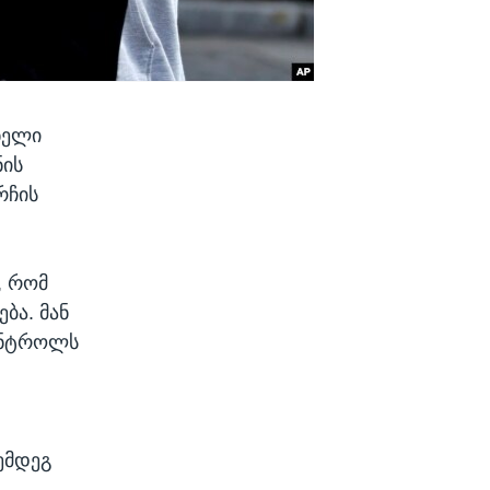
ნელი
ნის
რჩის
, რომ
ბა. მან
კონტროლს
ემდეგ