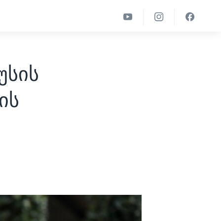
უსის
ის