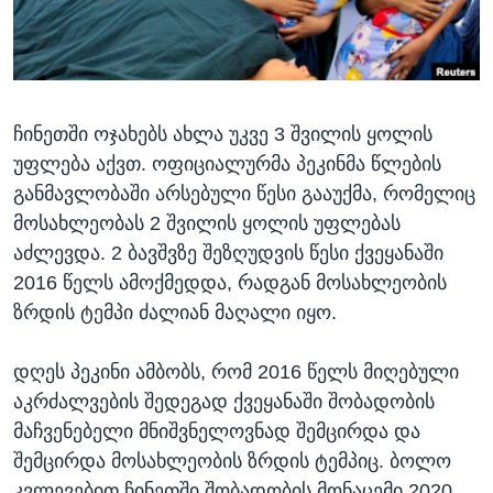
ᲡᲢᲣᲓᲘᲐ ᲕᲐᲨᲘᲜᲒᲢᲝᲜᲘ
ᲔᲙᲝᲜᲝᲛᲘᲙᲐ
Learning English
ᲯᲐᲜᲛᲠᲗᲔᲚᲝᲑᲐ
ᲗᲕᲐᲚᲘ ᲒᲕᲐᲓᲔᲕᲜᲔᲗ
ᲛᲔᲪᲜᲘᲔᲠᲔᲑᲐ
ჩინეთში ოჯახებს ახლა უკვე 3 შვილის ყოლის
ᲘᲜᲢᲔᲠᲕᲘᲣ
უფლება აქვთ. ოფიციალურმა პეკინმა წლების
ᲙᲣᲚᲢᲣᲠᲐ
განმავლობაში არსებული წესი გააუქმა, რომელიც
ენები
ᲒᲐᲚᲘᲚᲔᲝ
მოსახლეობას 2 შვილის ყოლის უფლებას
აძლევდა. 2 ბავშვზე შეზღუდვის წესი ქვეყანაში
ᲓᲔᲖᲘᲜᲤᲝᲠᲛᲐᲪᲘᲐ
2016 წელს ამოქმედდა, რადგან მოსახლეობის
ზრდის ტემპი ძალიან მაღალი იყო.
დღეს პეკინი ამბობს, რომ 2016 წელს მიღებული
აკრძალვების შედეგად ქვეყანაში შობადობის
მაჩვენებელი მნიშვნელოვნად შემცირდა და
შემცირდა მოსახლეობის ზრდის ტემპიც. ბოლო
კვლევებით ჩინეთში შობადობის მონაცემი 2020