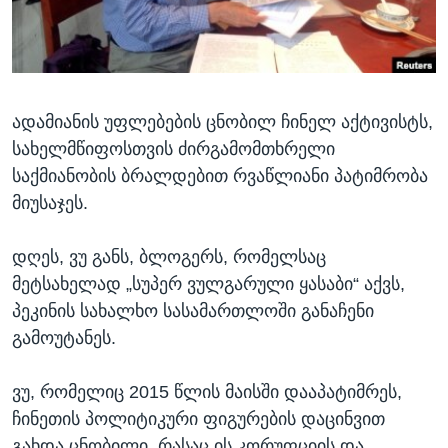
ᲡᲢᲣᲓᲘᲐ ᲕᲐᲨᲘᲜᲒᲢᲝᲜᲘ
ᲔᲙᲝᲜᲝᲛᲘᲙᲐ
Learning English
ᲯᲐᲜᲛᲠᲗᲔᲚᲝᲑᲐ
ᲗᲕᲐᲚᲘ ᲒᲕᲐᲓᲔᲕᲜᲔᲗ
ᲛᲔᲪᲜᲘᲔᲠᲔᲑᲐ
ადამიანის უფლებების ცნობილ ჩინელ აქტივისტს,
ᲘᲜᲢᲔᲠᲕᲘᲣ
სახელმწიფოსთვის ძირგამომთხრელი
ᲙᲣᲚᲢᲣᲠᲐ
საქმიანობის ბრალდებით რვაწლიანი პატიმრობა
ენები
ᲒᲐᲚᲘᲚᲔᲝ
მიუსაჯეს.
ᲓᲔᲖᲘᲜᲤᲝᲠᲛᲐᲪᲘᲐ
დღეს, ვუ განს, ბლოგერს, რომელსაც
მეტსახელად „სუპერ ვულგარული ყასაბი“ აქვს,
პეკინის სახალხო სასამართლოში განაჩენი
გამოუტანეს.
ვუ, რომელიც 2015 წლის მაისში დააპატიმრეს,
ჩინეთის პოლიტიკური ფიგურების დაცინვით
გახდა ცნობილი, რასაც ის კორუფციის და