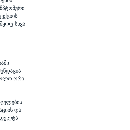
რების
იმპტომური
ფექციის
ომყოფ სხვა
ბაში
მენდაცია
 ბოლო ორი
რცელების
აციის და
, დელტა