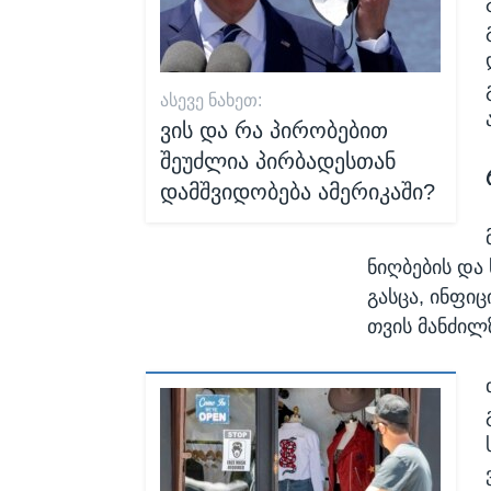
ᲐᲡᲔᲕᲔ ᲜᲐᲮᲔᲗ:
ვის და რა პირობებით
შეუძლია პირბადესთან
დამშვიდობება ამერიკაში?
ნიღბების და
გასცა, ინფი
თვის მანძილ