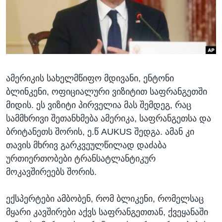
ᲡᲢᲣᲓᲘᲐ ᲕᲐᲨᲘᲜᲒᲢᲝᲜᲘ
ᲔᲙᲝᲜᲝᲛᲘᲙᲐ
Learning English
ᲯᲐᲜᲛᲠᲗᲔᲚᲝᲑᲐ
ᲗᲕᲐᲚᲘ ᲒᲕᲐᲓᲔᲕᲜᲔᲗ
ᲛᲔᲪᲜᲘᲔᲠᲔᲑᲐ
ᲘᲜᲢᲔᲠᲕᲘᲣ
ამერიკის სახელმწიფო მდივანი, ენტონი
ᲙᲣᲚᲢᲣᲠᲐ
ენები
ბლინკენი, ოფიციალური ვიზიტით საფრანგეთში
ᲒᲐᲚᲘᲚᲔᲝ
მიდის. ეს ვიზიტი პირველია მას შემდეგ, რაც
ᲓᲔᲖᲘᲜᲤᲝᲠᲛᲐᲪᲘᲐ
სამმხრივი შეთანხმება ამერიკა, საფრანგეთსა და
ბრიტანეთს შორის, ე.წ AUKUS შედგა. ამან კი
თავის მხრივ გარკვეულწილად დაძაბა
ურთიერთობები ტრანსატლანტიკურ
მოკავშირეებს შორის.
ექსპერტები ამბობენ, რომ ბლიკენი, რომელსაც
მყარი კავშირები აქვს საფრანგეთთან, ქვეყანაში