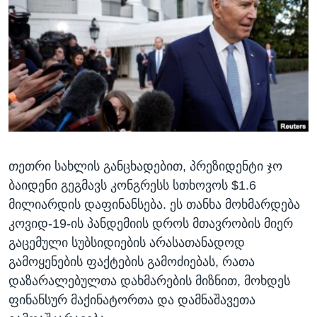
ᲡᲢᲣᲓᲘᲐ ᲕᲐᲨᲘᲜᲒᲢᲝᲜᲘ
ᲔᲙᲝᲜᲝᲛᲘᲙᲐ
Learning English
ᲯᲐᲜᲛᲠᲗᲔᲚᲝᲑᲐ
ᲗᲕᲐᲚᲘ ᲒᲕᲐᲓᲔᲕᲜᲔᲗ
ᲛᲔᲪᲜᲘᲔᲠᲔᲑᲐ
ᲘᲜᲢᲔᲠᲕᲘᲣ
ᲙᲣᲚᲢᲣᲠᲐ
ენები
ᲒᲐᲚᲘᲚᲔᲝ
თეთრი სახლის განცხადებით, პრეზიდენტი ჯო
ᲓᲔᲖᲘᲜᲤᲝᲠᲛᲐᲪᲘᲐ
ბაიდენი გეგმავს კონგრესს სთხოვოს $1.6
მილიარდის დაფინანსება. ეს თანხა მოხმარდება
კოვიდ-19-ის პანდემიის დროს მთავრობის მიერ
გაცემული სუბსიდიების არასათანადოდ
გამოყენების ფაქტების გამოძიებას, რათა
დაზარალებულთა დახმარების მიზნით, მოხდეს
ფინანსურ მაქინატორთა და დამნაშავეთა