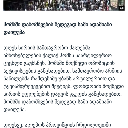
ᲡᲢᲣᲓᲘᲐ ᲕᲐᲨᲘᲜᲒᲢᲝᲜᲘ
ᲔᲙᲝᲜᲝᲛᲘᲙᲐ
Learning English
ᲯᲐᲜᲛᲠᲗᲔᲚᲝᲑᲐ
ჰომსში დაბომბვების შედეგად სამი ადამიანი
ᲗᲕᲐᲚᲘ ᲒᲕᲐᲓᲔᲕᲜᲔᲗ
ᲛᲔᲪᲜᲘᲔᲠᲔᲑᲐ
დაიღუპა
ᲘᲜᲢᲔᲠᲕᲘᲣ
ᲙᲣᲚᲢᲣᲠᲐ
დღეს სირიის სამთავრობო ძალებმა
ენები
ამბოხებულების ქალაქ ჰომსს საარტილერიო
ᲒᲐᲚᲘᲚᲔᲝ
ცეცხლი გაუხსნეს. ჰომსში მოქმედი ოპოზიციის
ᲓᲔᲖᲘᲜᲤᲝᲠᲛᲐᲪᲘᲐ
აქტივისტების განცხადებით, სამთავრობო არმიის
ნაწილებმა რამდენიმე უბანს არტილერიით და
ტყვიამფრქვევებით შეუტიეს. ლონდონში მოქმედი
სირიის უფლებების დაცვის ჯგუფის განცხადებით,
ჰომსში დაბომბვების შედეგად სამი ადამიანი
დაიღუპა.
დღესვე, ალეპოს პროვინციის ჩრდილოეთში