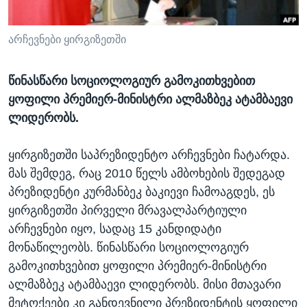
ᲡᲢᲣᲓᲘᲐ ᲕᲐᲨᲘᲜᲒᲢᲝᲜᲘ
ᲔᲙᲝᲜᲝᲛᲘᲙᲐ
Learning English
ᲯᲐᲜᲛᲠᲗᲔᲚᲝᲑᲐ
არჩევნები ყირგიზეთში
ᲗᲕᲐᲚᲘ ᲒᲕᲐᲓᲔᲕᲜᲔᲗ
ᲛᲔᲪᲜᲘᲔᲠᲔᲑᲐ
წინასწარი სოციოლოგიურ გამოკითხვებით
ᲘᲜᲢᲔᲠᲕᲘᲣ
ყოფილი პრემიერ-მინისტრი ალმაზბეკ ატამბაევი
ᲙᲣᲚᲢᲣᲠᲐ
ლიდერობს.
ენები
ᲒᲐᲚᲘᲚᲔᲝ
ყირგიზეთში საპრეზიდენტო არჩევნები ჩატარდა.
ᲓᲔᲖᲘᲜᲤᲝᲠᲛᲐᲪᲘᲐ
მას შემდეგ, რაც 2010 წელს ამბოხების შედეგად
პრეზიდენტი კურმანბეკ ბაკიევი ჩამოაგდეს, ეს
ყირგიზეთში პირველი მრავალპარტიული
არჩევნები იყო, სადაც 15 კანდიდატი
მონაწილეობს. წინასწარი სოციოლოგიურ
გამოკითხვებით ყოფილი პრემიერ-მინისტრი
ალმაზბეკ ატამბაევი ლიდერობს. მისი მთავარი
მეტოქეები კი განდევნილი პრეზიდენტის ყოფილი