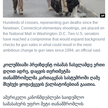
ᲡᲢᲣᲓᲘᲐ ᲕᲐᲨᲘᲜᲒᲢᲝᲜᲘ
ᲔᲙᲝᲜᲝᲛᲘᲙᲐ
Learning English
ᲯᲐᲜᲛᲠᲗᲔᲚᲝᲑᲐ
ᲗᲕᲐᲚᲘ ᲒᲕᲐᲓᲔᲕᲜᲔᲗ
ᲛᲔᲪᲜᲘᲔᲠᲔᲑᲐ
Hundreds of crosses, representing gun deaths since the
Newtown, Connecticut elementary shootings, are placed on
ᲘᲜᲢᲔᲠᲕᲘᲣ
the National Mall in Washington, D.C. Two U.S. senators
have reached a compromise that would expand background
ᲙᲣᲚᲢᲣᲠᲐ
ენები
checks for gun sales in what could result in the most
ᲒᲐᲚᲘᲚᲔᲝ
ambitious change to gun laws since 1994, an official said.
ᲓᲔᲖᲘᲜᲤᲝᲠᲛᲐᲪᲘᲐ
კოლუმბიაში პრეიზდენტ ობამას ჩასვლამდე ერთი
დღით ადრე, დაცვის თერთმეტმა
თანამშრომელმა კართაგენას სასტუმროში ღამე
მსუბუქი ყოფაქცევის ქალბატონებთან გაათია.
ამერიკელი კანონმდებლები საიდუმლო
სამასახურს უფრო მეტი თანამშრომლის