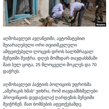
ᲡᲢᲣᲓᲘᲐ ᲕᲐᲨᲘᲜᲒᲢᲝᲜᲘ
ᲔᲙᲝᲜᲝᲛᲘᲙᲐ
Learning English
ᲯᲐᲜᲛᲠᲗᲔᲚᲝᲑᲐ
ᲗᲕᲐᲚᲘ ᲒᲕᲐᲓᲔᲕᲜᲔᲗ
ᲛᲔᲪᲜᲘᲔᲠᲔᲑᲐ
ᲘᲜᲢᲔᲠᲕᲘᲣ
აღმოსავლეთ ავღანეთში, ავტომატებით
ᲙᲣᲚᲢᲣᲠᲐ
ენები
შეიარაღებული ორი თვითმკვლელი
ᲒᲐᲚᲘᲚᲔᲝ
ამფეთქებელი ლოცვის დროს ხალხმრავალ
ᲓᲔᲖᲘᲜᲤᲝᲠᲛᲐᲪᲘᲐ
მეჩეთში შეიჭრა. დღეს მომხდარ თავდასხმაში
მათ სულ ცოტა, 25 მლოცველი მოკლეს და 70
დაჭრეს.
აღმოსავლეთ პაქტიის პოლიციის უფროსმა
„ამერიკის ხმას“ უთხრა, რომ თავდამსხმელები
პროვინციის დედაქალაქ ღარდეზის მეჩეთში
შეიჭრნენ. მათ ბომბების აფეთქებამდე