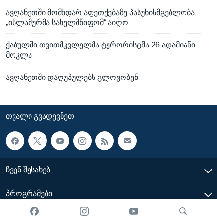
ავღანეთში მომხდარ აფეთქებაზე პასუხისმგებლობა
„ისლამურმა სახელმწიფომ“ აიღო
ქაბულში თვითმკვლელმა ტერორისტმა 26 ადამიანი
მოკლა
ავღანეთში დაღუპულებს გლოვობენ
ᲗᲕᲐᲚᲘ ᲒᲕᲐᲓᲔᲕᲜᲔᲗ
ᲩᲕᲔᲜ ᲨᲔᲡᲐᲮᲔᲑ
ᲞᲠᲝᲒᲠᲐᲛᲔᲑᲘ