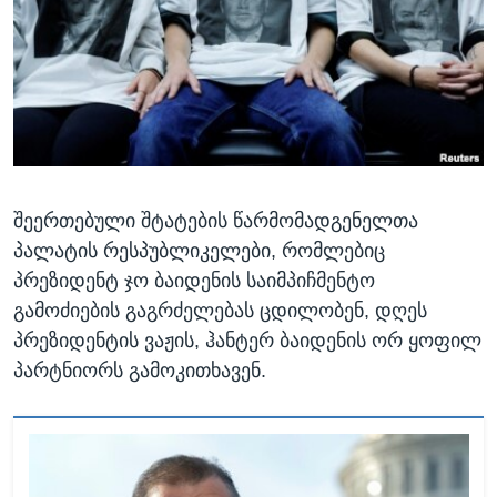
ᲡᲢᲣᲓᲘᲐ ᲕᲐᲨᲘᲜᲒᲢᲝᲜᲘ
ᲔᲙᲝᲜᲝᲛᲘᲙᲐ
Learning English
ᲯᲐᲜᲛᲠᲗᲔᲚᲝᲑᲐ
ᲗᲕᲐᲚᲘ ᲒᲕᲐᲓᲔᲕᲜᲔᲗ
ᲛᲔᲪᲜᲘᲔᲠᲔᲑᲐ
ᲘᲜᲢᲔᲠᲕᲘᲣ
ᲙᲣᲚᲢᲣᲠᲐ
ენები
შეერთებული შტატების წარმომადგენელთა
ᲒᲐᲚᲘᲚᲔᲝ
პალატის რესპუბლიკელები, რომლებიც
ᲓᲔᲖᲘᲜᲤᲝᲠᲛᲐᲪᲘᲐ
პრეზიდენტ ჯო ბაიდენის საიმპიჩმენტო
გამოძიების გაგრძელებას ცდილობენ, დღეს
პრეზიდენტის ვაჟის, ჰანტერ ბაიდენის ორ ყოფილ
პარტნიორს გამოკითხავენ.