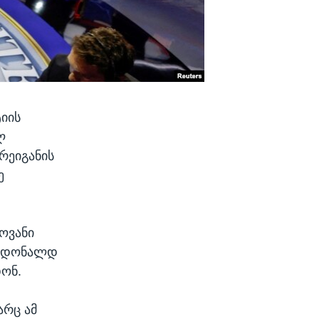
იის
ლ
რეიგანის
ე
ოვანი
ლ დონალდ
დონ.
არც ამ