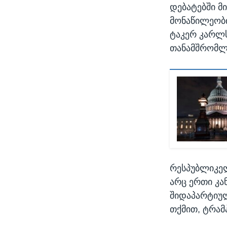
დებატებში მ
მონაწილეობი
ტაკერ კარლს
თანამშრომლე
რესპუბლიკელ
არც ერთი კა
შიდაპარტიულ
თქმით, ტრამ