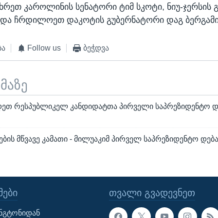
მხრეთ კაროლინის სენატორი ტიმ სკოტი, ნიუ-ჯერსის
 და ჩრდილოეთ დაკოტის გუბერნატორი დაგ ბერგამი
ბა
Follow us
ბეჭდვა
ემაზე
დეთ რესპუბლიკელ კანდიდატთა პირველი საპრეზიდენტო დ
ის მწვავე კამათი - მილუაკიმ პირველ საპრეზიდენტო დებ
ᲔᲑᲘ
ᲗᲕᲐᲚᲘ ᲒᲕᲐᲓᲔᲕᲜᲔᲗ
ინგტონიდან