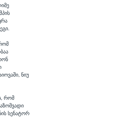
ლიმე
მპის
ყრა
ეგი.
 რომ
ბაა
თონ
ი
იოვაში, ნიუ
, რომ
გაზომვადი
ნის სენატორ