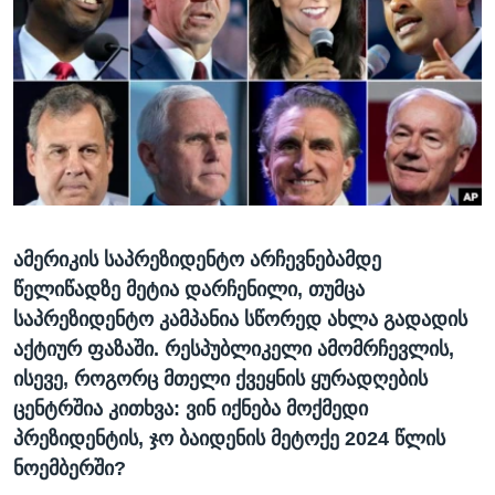
ᲡᲢᲣᲓᲘᲐ ᲕᲐᲨᲘᲜᲒᲢᲝᲜᲘ
ᲔᲙᲝᲜᲝᲛᲘᲙᲐ
Learning English
ᲯᲐᲜᲛᲠᲗᲔᲚᲝᲑᲐ
ᲗᲕᲐᲚᲘ ᲒᲕᲐᲓᲔᲕᲜᲔᲗ
ᲛᲔᲪᲜᲘᲔᲠᲔᲑᲐ
ᲘᲜᲢᲔᲠᲕᲘᲣ
ᲙᲣᲚᲢᲣᲠᲐ
ენები
ᲒᲐᲚᲘᲚᲔᲝ
ამერიკის საპრეზიდენტო არჩევნებამდე
ᲓᲔᲖᲘᲜᲤᲝᲠᲛᲐᲪᲘᲐ
წელიწადზე მეტია დარჩენილი, თუმცა
საპრეზიდენტო კამპანია სწორედ ახლა გადადის
აქტიურ ფაზაში. რესპუბლიკელი ამომრჩევლის,
ისევე, როგორც მთელი ქვეყნის ყურადღების
ცენტრშია კითხვა: ვინ იქნება მოქმედი
პრეზიდენტის, ჯო ბაიდენის მეტოქე 2024 წლის
ნოემბერში?