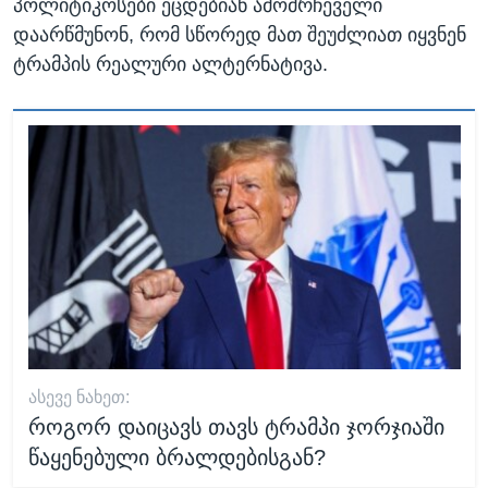
პოლიტიკოსები ეცდებიან ამომრჩეველი
დაარწმუნონ, რომ სწორედ მათ შეუძლიათ იყვნენ
ტრამპის რეალური ალტერნატივა.
ᲐᲡᲔᲕᲔ ᲜᲐᲮᲔᲗ:
როგორ დაიცავს თავს ტრამპი ჯორჯიაში
წაყენებული ბრალდებისგან?