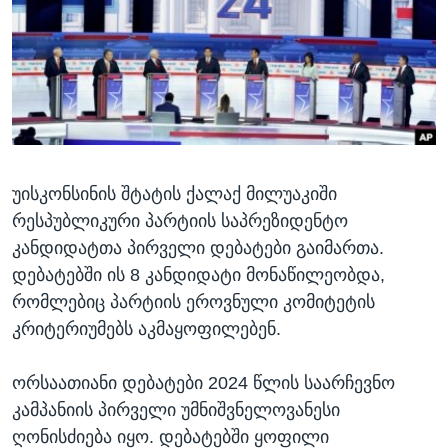
ᲡᲢᲣᲓᲘᲐ ᲕᲐᲨᲘᲜᲒᲢᲝᲜᲘ
ᲔᲙᲝᲜᲝᲛᲘᲙᲐ
Learning English
ᲯᲐᲜᲛᲠᲗᲔᲚᲝᲑᲐ
ᲗᲕᲐᲚᲘ ᲒᲕᲐᲓᲔᲕᲜᲔᲗ
ᲛᲔᲪᲜᲘᲔᲠᲔᲑᲐ
ᲘᲜᲢᲔᲠᲕᲘᲣ
ᲙᲣᲚᲢᲣᲠᲐ
ენები
უისკონსინის შტატის ქალაქ მილუაკიში
ᲒᲐᲚᲘᲚᲔᲝ
რესპუბლიკური პარტიის საპრეზიდენტო
ᲓᲔᲖᲘᲜᲤᲝᲠᲛᲐᲪᲘᲐ
კანდიდატთა პირველი დებატები გაიმართა.
დებატებში ის 8 კანდიდატი მონაწილეობდა,
რომლებიც პარტიის ეროვნული კომიტეტის
კრიტერიუმებს აკმაყოფილებენ.
ორსაათიანი დებატები 2024 წლის საარჩევნო
კამპანიის პირველი უმნიშვნელოვანესი
ღონისძიება იყო. დებატებში ყოფილი