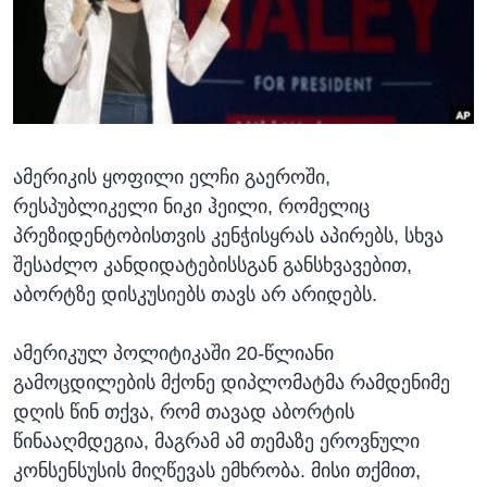
ᲡᲢᲣᲓᲘᲐ ᲕᲐᲨᲘᲜᲒᲢᲝᲜᲘ
ᲔᲙᲝᲜᲝᲛᲘᲙᲐ
Learning English
ᲯᲐᲜᲛᲠᲗᲔᲚᲝᲑᲐ
ᲗᲕᲐᲚᲘ ᲒᲕᲐᲓᲔᲕᲜᲔᲗ
ᲛᲔᲪᲜᲘᲔᲠᲔᲑᲐ
ᲘᲜᲢᲔᲠᲕᲘᲣ
ამერიკის ყოფილი ელჩი გაეროში,
ᲙᲣᲚᲢᲣᲠᲐ
ენები
რესპუბლიკელი ნიკი ჰეილი, რომელიც
ᲒᲐᲚᲘᲚᲔᲝ
პრეზიდენტობისთვის კენჭისყრას აპირებს, სხვა
ᲓᲔᲖᲘᲜᲤᲝᲠᲛᲐᲪᲘᲐ
შესაძლო კანდიდატებისსგან განსხვავებით,
აბორტზე დისკუსიებს თავს არ არიდებს.
ამერიკულ პოლიტიკაში 20-წლიანი
გამოცდილების მქონე დიპლომატმა რამდენიმე
დღის წინ თქვა, რომ თავად აბორტის
წინააღმდეგია, მაგრამ ამ თემაზე ეროვნული
კონსენსუსის მიღწევას ემხრობა. მისი თქმით,