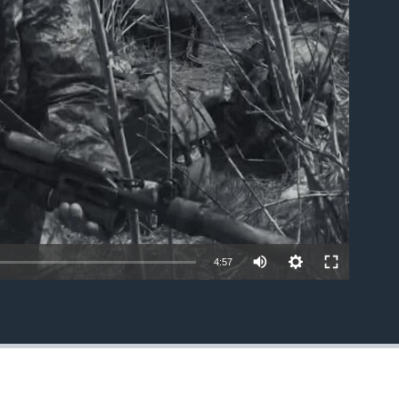
able
4:57
EMBED