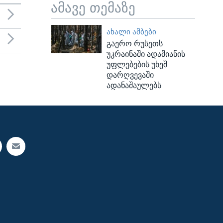
ამავე თემაზე
ᲐᲮᲐᲚᲘ ᲐᲛᲑᲔᲑᲘ
გაერო რუსეთს
უკრაინაში ადამიანის
უფლებების უხეშ
დარღვევაში
ადანაშაულებს