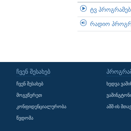
ᲢᲕ ᲞᲠᲝᲒᲠᲐᲛᲔᲑᲘ
ᲠᲐᲓᲘᲝ ᲞᲠᲝᲒᲠᲐ
ᲩᲕᲔᲜ ᲨᲔᲡᲐᲮᲔᲑ
ᲞᲠᲝᲒᲠᲐᲛ
Learning English
ჩვენ შესახებ
ხედვა ვაშ
ᲗᲕᲐᲚᲘ ᲒᲕᲐᲓᲔᲕᲜᲔᲗ
მოგვწერეთ
ვაშინგტონ
კონფიდენციალურობა
აშშ-ის მთ
წვდომა
ენები