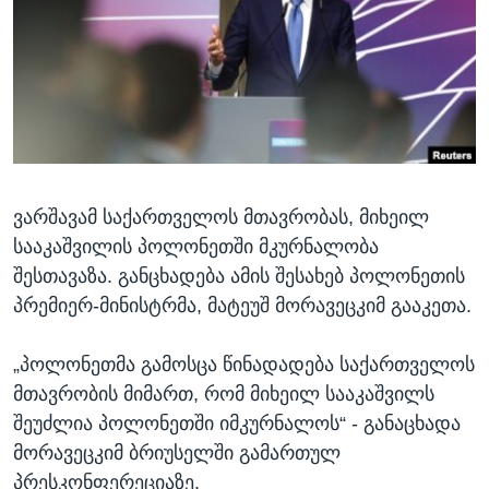
ᲡᲢᲣᲓᲘᲐ ᲕᲐᲨᲘᲜᲒᲢᲝᲜᲘ
ᲔᲙᲝᲜᲝᲛᲘᲙᲐ
Learning English
ᲯᲐᲜᲛᲠᲗᲔᲚᲝᲑᲐ
ᲗᲕᲐᲚᲘ ᲒᲕᲐᲓᲔᲕᲜᲔᲗ
ᲛᲔᲪᲜᲘᲔᲠᲔᲑᲐ
ᲘᲜᲢᲔᲠᲕᲘᲣ
ᲙᲣᲚᲢᲣᲠᲐ
ენები
ვარშავამ საქართველოს მთავრობას, მიხეილ
ᲒᲐᲚᲘᲚᲔᲝ
სააკაშვილის პოლონეთში მკურნალობა
ᲓᲔᲖᲘᲜᲤᲝᲠᲛᲐᲪᲘᲐ
შესთავაზა. განცხადება ამის შესახებ პოლონეთის
პრემიერ-მინისტრმა, მატეუშ მორავეცკიმ გააკეთა.
„პოლონეთმა გამოსცა წინადადება საქართველოს
მთავრობის მიმართ, რომ მიხეილ სააკაშვილს
შეუძლია პოლონეთში იმკურნალოს“ - განაცხადა
მორავეცკიმ ბრიუსელში გამართულ
პრესკონფერეციაზე.