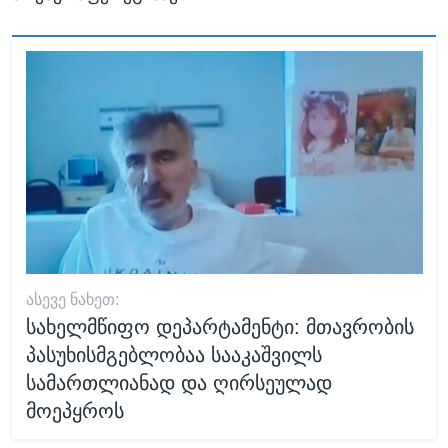
ᲐᲡᲔᲕᲔ ᲜᲐᲮᲔᲗ:
სახელმწიფო დეპარტამენტი: მთავრობის
პასუხისმგებლობაა სააკაშვილს
სამართლიანად და ღირსეულად
მოეპყროს