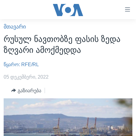
ბმულები
ხელმისაწვდომობისთვის
გადადით
ᲛᲗᲐᲕᲐᲠᲘ
ᲛᲗᲐᲕᲐᲠᲘ
მთავარზე
რუსულ ნავთობზე ფასის ზედა
გადადით
ᲐᲮᲐᲚᲘ ᲐᲛᲑᲔᲑᲘ
ზღვარი ამოქმედდა
მთავარ
ᲡᲐᲥᲐᲠᲗᲕᲔᲚᲝ
ნავიგაციაზე
წყარო: RFE/RL
ᲐᲨᲨ
გადადით
ძიებაზე
ᲐᲨᲨ-ᲘᲡ ᲐᲠᲩᲔᲕᲜᲔᲑᲘ 2024
05 დეკემბერი, 2022
ᲛᲡᲝᲤᲚᲘᲝ
გაზიარება
ᲕᲘᲓᲔᲝᲔᲑᲘ
ᲒᲐᲓᲐᲪᲔᲛᲔᲑᲘ
ᲡᲮᲕᲐ ᲡᲘᲐᲮᲚᲔᲔᲑᲘ
ᲕᲐᲨᲘᲜᲒᲢᲝᲜᲘ ᲓᲦᲔᲡ
ᲠᲣᲡᲔᲗᲘᲡ ᲨᲔᲭᲠᲐ ᲣᲙᲠᲐᲘᲜᲐᲨᲘ
ᲮᲔᲓᲕᲐ ᲕᲐᲨᲘᲜᲒᲢᲝᲜᲘᲓᲐᲜ
ᲞᲝᲚᲘᲢᲘᲙᲐ