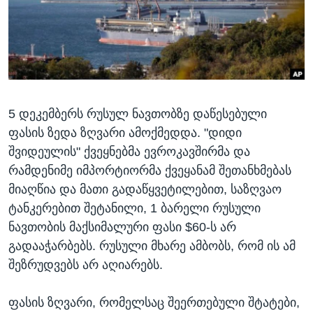
ᲡᲢᲣᲓᲘᲐ ᲕᲐᲨᲘᲜᲒᲢᲝᲜᲘ
ᲔᲙᲝᲜᲝᲛᲘᲙᲐ
Learning English
ᲯᲐᲜᲛᲠᲗᲔᲚᲝᲑᲐ
ᲗᲕᲐᲚᲘ ᲒᲕᲐᲓᲔᲕᲜᲔᲗ
ᲛᲔᲪᲜᲘᲔᲠᲔᲑᲐ
ᲘᲜᲢᲔᲠᲕᲘᲣ
5 დეკემბერს რუსულ ნავთობზე დაწესებული
ᲙᲣᲚᲢᲣᲠᲐ
ენები
ფასის ზედა ზღვარი ამოქმედდა. "დიდი
ᲒᲐᲚᲘᲚᲔᲝ
შვიდეულის" ქვეყნებმა ევროკავშირმა და
ᲓᲔᲖᲘᲜᲤᲝᲠᲛᲐᲪᲘᲐ
რამდენიმე იმპორტიორმა ქვეყანამ შეთანხმებას
მიაღწია და მათი გადაწყვეტილებით, საზღვაო
ტანკერებით შეტანილი, 1 ბარელი რუსული
ნავთობის მაქსიმალური ფასი $60-ს არ
გადააჭარბებს. რუსული მხარე ამბობს, რომ ის ამ
შეზრუდვებს არ აღიარებს.
ფასის ზღვარი, რომელსაც შეერთებული შტატები,