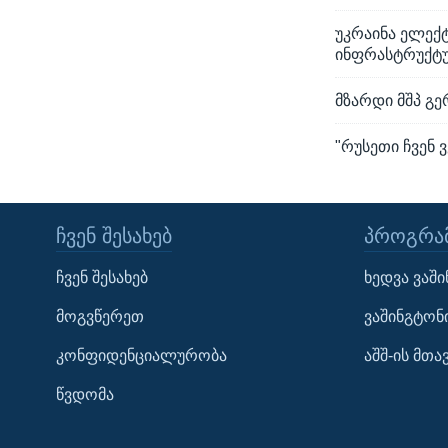
უკრაინა ელექ
ინფრასტრუქტ
მზარდი მშპ გე
"რუსეთი ჩვენ ვ
ᲩᲕᲔᲜ ᲨᲔᲡᲐᲮᲔᲑ
ᲞᲠᲝᲒᲠᲐᲛ
Learning English
ჩვენ შესახებ
ხედვა ვაშ
ᲗᲕᲐᲚᲘ ᲒᲕᲐᲓᲔᲕᲜᲔᲗ
მოგვწერეთ
ვაშინგტონ
კონფიდენციალურობა
აშშ-ის მთ
წვდომა
ენები