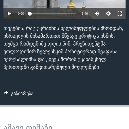
ᲡᲢᲣᲓᲘᲐ ᲕᲐᲨᲘᲜᲒᲢᲝᲜᲘ
ᲔᲙᲝᲜᲝᲛᲘᲙᲐ
Learning English
0:00
6:46
ᲯᲐᲜᲛᲠᲗᲔᲚᲝᲑᲐ
ᲗᲕᲐᲚᲘ ᲒᲕᲐᲓᲔᲕᲜᲔᲗ
ᲛᲔᲪᲜᲘᲔᲠᲔᲑᲐ
თვეებია, რაც უკრაინის ხელისუფლების მხრიდან,
ისრაელის მისამართით მწვავე კრიტიკა ისმის.
ᲘᲜᲢᲔᲠᲕᲘᲣ
თუმცა რამდენიმე დღის წინ, პრეზიდენტმა
ᲙᲣᲚᲢᲣᲠᲐ
ვოლოდიმირ ზელენსკიმ პოზიტიურად შეაფასა
ენები
ᲒᲐᲚᲘᲚᲔᲝ
იერუსალიმსა და კიევს შორის უკანასკნელ
პერიოდში განვითარებული მოვლენები
ᲓᲔᲖᲘᲜᲤᲝᲠᲛᲐᲪᲘᲐ
გაზიარება
ამავე თემაზე