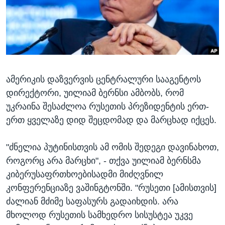
ᲡᲢᲣᲓᲘᲐ ᲕᲐᲨᲘᲜᲒᲢᲝᲜᲘ
ᲔᲙᲝᲜᲝᲛᲘᲙᲐ
Learning English
ᲯᲐᲜᲛᲠᲗᲔᲚᲝᲑᲐ
ᲗᲕᲐᲚᲘ ᲒᲕᲐᲓᲔᲕᲜᲔᲗ
ᲛᲔᲪᲜᲘᲔᲠᲔᲑᲐ
ᲘᲜᲢᲔᲠᲕᲘᲣ
ამერიკის დაზვერვის ცენტრალური სააგენტოს
ᲙᲣᲚᲢᲣᲠᲐ
ენები
დირექტორი, უილიამ ბერნსი ამბობს, რომ
ᲒᲐᲚᲘᲚᲔᲝ
უკრაინა შესაძლოა რუსეთის პრეზიდენტის ერთ-
ᲓᲔᲖᲘᲜᲤᲝᲠᲛᲐᲪᲘᲐ
ერთ ყველაზე დიდ შეცდომად და მარცხად იქცეს.
"ძნელია პუტინისთვის ამ ომის შედეგი დავინახოთ,
როგორც არა მარცხი", - თქვა უილიამ ბერნსმა
კიბერუსაფრთხოებისადმი მიძღვნილ
კონფერენციაზე ვაშინგტონში. "რუსეთი [ამისთვის]
ძალიან მძიმე საფასურს გადაიხდის. არა
მხოლოდ რუსეთის სამხედრო სისუსტეა უკვე