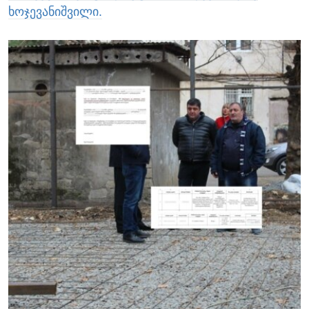
ხოჯევანიშვილი.