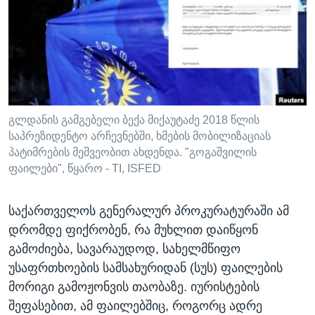
ᲡᲢᲣᲓᲘᲐ ᲕᲐᲨᲘᲜᲒᲢᲝᲜᲘ
ᲔᲙᲝᲜᲝᲛᲘᲙᲐ
Learning English
ᲯᲐᲜᲛᲠᲗᲔᲚᲝᲑᲐ
ᲗᲕᲐᲚᲘ ᲒᲕᲐᲓᲔᲕᲜᲔᲗ
ᲛᲔᲪᲜᲘᲔᲠᲔᲑᲐ
ᲘᲜᲢᲔᲠᲕᲘᲣ
ᲙᲣᲚᲢᲣᲠᲐ
გლდანის გამგებელი ბექა მიქაუტაძე 2018 წლის
ენები
საპრეზიდენტო არჩევნებში, ხმების მობილიზაციას
ᲒᲐᲚᲘᲚᲔᲝ
პატიმრების მეშვეობით ახდენდა. "გოგაშვილის
ᲓᲔᲖᲘᲜᲤᲝᲠᲛᲐᲪᲘᲐ
ფაილები", წყარო - TI, ISFED
საქართველოს გენერალურ პროკურატურაში ამ
დრომდე ფიქრობენ, რა მუხლით დაიწყონ
გამოძიება, სავარაუდოდ, სახელმწიფო
უსაფრთხოების სამსახურიდან (სუს) ფაილების
მორიგი გამოჟონვის თაობაზე. იურისტების
შეფასებით, ამ ფაილებშიც, როგორც ადრე