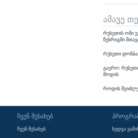
ამავე თ
რუსეთის ომი უ
წესრიგში მთავ
რუსეთი დონბა
გაერო: რუსეთ
მოდის
როდის შეიძლებ
ᲩᲕᲔᲜ ᲨᲔᲡᲐᲮᲔᲑ
ᲞᲠᲝᲒᲠᲐᲛ
Learning English
ჩვენ შესახებ
ხედვა ვაშ