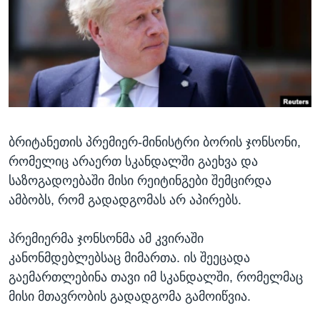
ᲡᲢᲣᲓᲘᲐ ᲕᲐᲨᲘᲜᲒᲢᲝᲜᲘ
ᲔᲙᲝᲜᲝᲛᲘᲙᲐ
Learning English
ᲯᲐᲜᲛᲠᲗᲔᲚᲝᲑᲐ
ᲗᲕᲐᲚᲘ ᲒᲕᲐᲓᲔᲕᲜᲔᲗ
ᲛᲔᲪᲜᲘᲔᲠᲔᲑᲐ
ᲘᲜᲢᲔᲠᲕᲘᲣ
ᲙᲣᲚᲢᲣᲠᲐ
ენები
ბრიტანეთის პრემიერ-მინისტრი ბორის ჯონსონი,
ᲒᲐᲚᲘᲚᲔᲝ
რომელიც არაერთ სკანდალში გაეხვა და
ᲓᲔᲖᲘᲜᲤᲝᲠᲛᲐᲪᲘᲐ
საზოგადოებაში მისი რეიტინგები შემცირდა
ამბობს, რომ გადადგომას არ აპირებს.
პრემიერმა ჯონსონმა ამ კვირაში
კანონმდებლებსაც მიმართა. ის შეეცადა
გაემართლებინა თავი იმ სკანდალში, რომელმაც
მისი მთავრობის გადადგომა გამოიწვია.