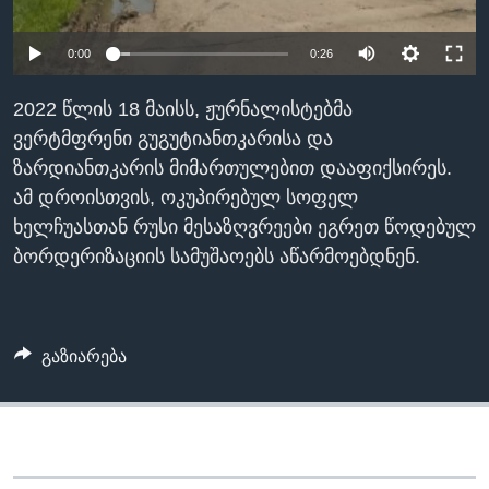
ᲡᲢᲣᲓᲘᲐ ᲕᲐᲨᲘᲜᲒᲢᲝᲜᲘ
ᲔᲙᲝᲜᲝᲛᲘᲙᲐ
Learning English
0:00
0:26
ᲯᲐᲜᲛᲠᲗᲔᲚᲝᲑᲐ
ᲗᲕᲐᲚᲘ ᲒᲕᲐᲓᲔᲕᲜᲔᲗ
ᲛᲔᲪᲜᲘᲔᲠᲔᲑᲐ
2022 წლის 18 მაისს, ჟურნალისტებმა
ვერტმფრენი გუგუტიანთკარისა და
ᲘᲜᲢᲔᲠᲕᲘᲣ
ზარდიანთკარის მიმართულებით დააფიქსირეს.
ᲙᲣᲚᲢᲣᲠᲐ
ამ დროისთვის, ოკუპირებულ სოფელ
ენები
ᲒᲐᲚᲘᲚᲔᲝ
ხელჩუასთან რუსი მესაზღვრეები ეგრეთ წოდებულ
ბორდერიზაციის სამუშაოებს აწარმოებდნენ.
ᲓᲔᲖᲘᲜᲤᲝᲠᲛᲐᲪᲘᲐ
გაზიარება