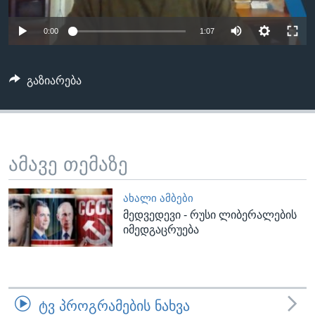
ᲡᲢᲣᲓᲘᲐ ᲕᲐᲨᲘᲜᲒᲢᲝᲜᲘ
ᲔᲙᲝᲜᲝᲛᲘᲙᲐ
Learning English
0:00
1:07
ᲯᲐᲜᲛᲠᲗᲔᲚᲝᲑᲐ
ᲗᲕᲐᲚᲘ ᲒᲕᲐᲓᲔᲕᲜᲔᲗ
ᲛᲔᲪᲜᲘᲔᲠᲔᲑᲐ
გაზიარება
ᲘᲜᲢᲔᲠᲕᲘᲣ
ᲙᲣᲚᲢᲣᲠᲐ
ენები
ᲒᲐᲚᲘᲚᲔᲝ
ამავე თემაზე
ᲓᲔᲖᲘᲜᲤᲝᲠᲛᲐᲪᲘᲐ
ᲐᲮᲐᲚᲘ ᲐᲛᲑᲔᲑᲘ
მედვედევი - რუსი ლიბერალების
იმედგაცრუება
ᲢᲕ ᲞᲠᲝᲒᲠᲐᲛᲔᲑᲘᲡ ᲜᲐᲮᲕᲐ