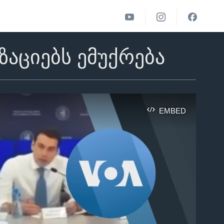
აციებს ემუქრება
EMBED