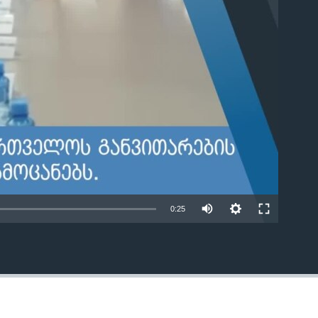
able
0:25
EMBED