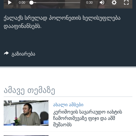
0:00
0:30
ᲡᲢᲣᲓᲘᲐ ᲕᲐᲨᲘᲜᲒᲢᲝᲜᲘ
ᲔᲙᲝᲜᲝᲛᲘᲙᲐ
Learning English
ᲯᲐᲜᲛᲠᲗᲔᲚᲝᲑᲐ
ქალაქს სრულად პოლონეთის ხელისუფლება
დააფინანსებს.
ᲗᲕᲐᲚᲘ ᲒᲕᲐᲓᲔᲕᲜᲔᲗ
ᲛᲔᲪᲜᲘᲔᲠᲔᲑᲐ
ᲘᲜᲢᲔᲠᲕᲘᲣ
ᲙᲣᲚᲢᲣᲠᲐ
გაზიარება
ენები
ᲒᲐᲚᲘᲚᲔᲝ
ᲓᲔᲖᲘᲜᲤᲝᲠᲛᲐᲪᲘᲐ
ამავე თემაზე
ᲐᲮᲐᲚᲘ ᲐᲛᲑᲔᲑᲘ
კერიმოვის სავარაუდო იახტის
ჩამორთმევაზე ფიჯი და აშშ
მუშაობს