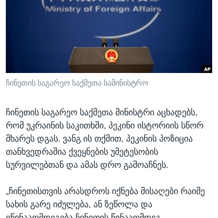
ᲡᲢᲣᲓᲘᲐ ᲕᲐᲨᲘᲜᲒᲢᲝᲜᲘ
ᲔᲙᲝᲜᲝᲛᲘᲙᲐ
Learning English
ᲯᲐᲜᲛᲠᲗᲔᲚᲝᲑᲐ
ᲗᲕᲐᲚᲘ ᲒᲕᲐᲓᲔᲕᲜᲔᲗ
ᲛᲔᲪᲜᲘᲔᲠᲔᲑᲐ
ᲘᲜᲢᲔᲠᲕᲘᲣ
ᲙᲣᲚᲢᲣᲠᲐ
ჩინეთის საგარეო საქმეთა სამინისტრო
ენები
ᲒᲐᲚᲘᲚᲔᲝ
ჩინეთის საგარეო საქმეთა მინისტრი აცხადებს,
ᲓᲔᲖᲘᲜᲤᲝᲠᲛᲐᲪᲘᲐ
რომ უკრაინის საკითხში, პეკინი ისტორიის სწორ
მხარეს დგას. ვანგ ის თქმით, პეკინის პოზიცია
თანხვედრაშია ქვეყნების უმეტესობის
სურვილებთან და ამას დრო გამოაჩნეს.
„ჩინეთისთვის არასდროს იქნება მისაღები რაიმე
სახის გარე იძულება, ან ზეწოლა და
ეწინააღმდეგება ჩინეთის წინააღმდეგ