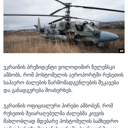
ᲡᲢᲣᲓᲘᲐ ᲕᲐᲨᲘᲜᲒᲢᲝᲜᲘ
ᲔᲙᲝᲜᲝᲛᲘᲙᲐ
Learning English
ᲯᲐᲜᲛᲠᲗᲔᲚᲝᲑᲐ
ᲗᲕᲐᲚᲘ ᲒᲕᲐᲓᲔᲕᲜᲔᲗ
ᲛᲔᲪᲜᲘᲔᲠᲔᲑᲐ
ᲘᲜᲢᲔᲠᲕᲘᲣ
ᲙᲣᲚᲢᲣᲠᲐ
ენები
ᲒᲐᲚᲘᲚᲔᲝ
უკრაინის პრეზიდენტი ვოლოდიმირ ზელენსკი
ᲓᲔᲖᲘᲜᲤᲝᲠᲛᲐᲪᲘᲐ
ამბობს, რომ ჰოსტომელის აეროპორტში რუსეთის
საჰაერო ძალების წარმომადგენლების შეკავება
და განადგურება მოახერხეს.
უკრაინის ოფიციალური პირები ამბობენ, რომ
რუსეთის შეიარაღებულმა ძალებმა კიევის
მახლობლად მდებარე ჰოსტომელის სამხედრო