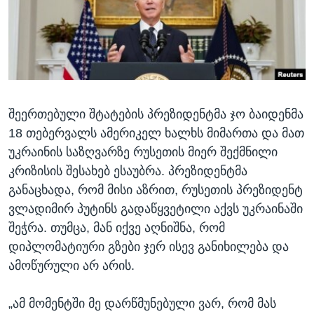
ᲡᲢᲣᲓᲘᲐ ᲕᲐᲨᲘᲜᲒᲢᲝᲜᲘ
ᲔᲙᲝᲜᲝᲛᲘᲙᲐ
Learning English
ᲯᲐᲜᲛᲠᲗᲔᲚᲝᲑᲐ
ᲗᲕᲐᲚᲘ ᲒᲕᲐᲓᲔᲕᲜᲔᲗ
ᲛᲔᲪᲜᲘᲔᲠᲔᲑᲐ
ᲘᲜᲢᲔᲠᲕᲘᲣ
შეერთებული შტატების პრეზიდენტმა ჯო ბაიდენმა
ᲙᲣᲚᲢᲣᲠᲐ
ენები
18 თებერვალს ამერიკელ ხალხს მიმართა და მათ
ᲒᲐᲚᲘᲚᲔᲝ
უკრაინის საზღვარზე რუსეთის მიერ შექმნილი
ᲓᲔᲖᲘᲜᲤᲝᲠᲛᲐᲪᲘᲐ
კრიზისის შესახებ ესაუბრა. პრეზიდენტმა
განაცხადა, რომ მისი აზრით, რუსეთის პრეზიდენტ
ვლადიმირ პუტინს გადაწყვეტილი აქვს უკრაინაში
შეჭრა. თუმცა, მან იქვე აღნიშნა, რომ
დიპლომატიური გზები ჯერ ისევ განიხილება და
ამოწურული არ არის.
„ამ მომენტში მე დარწმუნებული ვარ, რომ მას