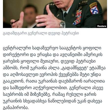
ᲡᲢᲣᲓᲘᲐ ᲕᲐᲨᲘᲜᲒᲢᲝᲜᲘ
ᲔᲙᲝᲜᲝᲛᲘᲙᲐ
Learning English
ᲯᲐᲜᲛᲠᲗᲔᲚᲝᲑᲐ
ᲗᲕᲐᲚᲘ ᲒᲕᲐᲓᲔᲕᲜᲔᲗ
ᲛᲔᲪᲜᲘᲔᲠᲔᲑᲐ
ᲘᲜᲢᲔᲠᲕᲘᲣ
გადამდგარი გენერალი დევიდ პეტრაუსი
ᲙᲣᲚᲢᲣᲠᲐ
ენები
ცენტრალური სადაზვერვო სააგენტოს ყოფილი
ᲒᲐᲚᲘᲚᲔᲝ
დირექტორი და ერაყსა და ავღანეთში ამერიკის
ᲓᲔᲖᲘᲜᲤᲝᲠᲛᲐᲪᲘᲐ
ჯარების ყოფილი მეთაური, დევიდ პეტრაუსი
ამბობს, რომ უკრაინა ახლა „გადამწყვეტ“ ეტაპზეა
და აღმოსავლეთ ევროპის ქვეყნებმა მეტი უნდა
გააკეთონ, რათა უკრაინას დაეხმარონ იარაღითა
და სამხედრო აღჭურვილობით. გენერალი ასევე
საუბრობს იმ მიზეზებზე, რამაც რუსული ჯარის
უკრაინის სხვადასხვა ნაწილებიდან უკან დახევა
განაპირობა.