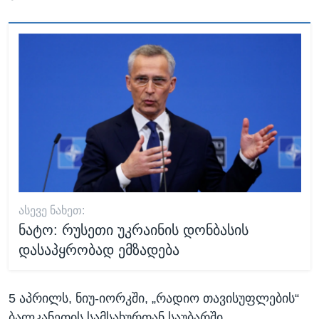
ᲐᲡᲔᲕᲔ ᲜᲐᲮᲔᲗ:
ნატო: რუსეთი უკრაინის დონბასის
დასაპყრობად ემზადება
5 აპრილს, ნიუ-იორკში, „რადიო თავისუფლების“
ბალკანეთის სამსახურთან საუბარში,