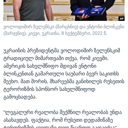
ᲡᲢᲣᲓᲘᲐ ᲕᲐᲨᲘᲜᲒᲢᲝᲜᲘ
ᲔᲙᲝᲜᲝᲛᲘᲙᲐ
Learning English
ᲯᲐᲜᲛᲠᲗᲔᲚᲝᲑᲐ
ᲗᲕᲐᲚᲘ ᲒᲕᲐᲓᲔᲕᲜᲔᲗ
ᲛᲔᲪᲜᲘᲔᲠᲔᲑᲐ
ვოლოდიმირ ზელენსკი (მარცხნივ) და ენტონი ბლინკენი
(მარჯვნივ). კიევი, უკრაინა. 8 სექტემბერი, 2022 წ.
ᲘᲜᲢᲔᲠᲕᲘᲣ
ᲙᲣᲚᲢᲣᲠᲐ
უკრაინის პრეზიდენტმა ვოლოდიმირ ზელენსკიმ
ენები
ᲒᲐᲚᲘᲚᲔᲝ
ტრადიციულ მიმართვაში თქვა, რომ კიევში,
ამერიკის სახელმწიფო მდივან ენტონი
ᲓᲔᲖᲘᲜᲤᲝᲠᲛᲐᲪᲘᲐ
ბლინკენთან გამართული საუბარი ბევრ საკითხს
შეეხო. მათ შორის, მხარეებმა განიხილეს რუსეთის
ტერორიზმის სპონსორ სახელმწიფოდ
გამოცხადება.
"ლეგალური რეალობა შექმნილ რეალობას უნდა
ასახავდეს. ფაქტია, რომ რუსეთი დედამიწაზე
ტერორიზმის ყველაზე დიდ წყაროდ გადაიქცა" -