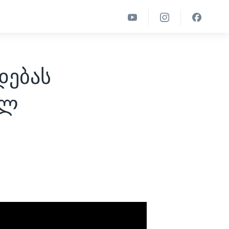
დებას
ალ