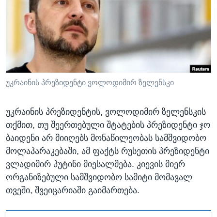
ᲡᲢᲣᲓᲘᲐ ᲕᲐᲨᲘᲜᲒᲢᲝᲜᲘ
ᲔᲙᲝᲜᲝᲛᲘᲙᲐ
Learning English
ᲯᲐᲜᲛᲠᲗᲔᲚᲝᲑᲐ
ᲗᲕᲐᲚᲘ ᲒᲕᲐᲓᲔᲕᲜᲔᲗ
ᲛᲔᲪᲜᲘᲔᲠᲔᲑᲐ
ᲘᲜᲢᲔᲠᲕᲘᲣ
ᲙᲣᲚᲢᲣᲠᲐ
უკრაინის პრეზიდენტი ვოლოდიმირ ზელენსკი
ენები
ᲒᲐᲚᲘᲚᲔᲝ
უკრაინის პრეზიდენტის, ვოლოდიმირ ზელენსკის
ᲓᲔᲖᲘᲜᲤᲝᲠᲛᲐᲪᲘᲐ
თქმით, თუ შეერთებული შტატების პრეზიდენტი ჯო
ბაიდენი არ მიიღებს მონაწილეობას სამშვიდობო
მოლაპარაკებაში, ამ ფაქტს რუსეთის პრეზიდენტი
ვლადიმირ პუტინი მიესალმება. კიევის მიერ
ორგანიზებული სამშვიდობო სამიტი მომავალ
თვეში, შვეიცარიაში გაიმართება.