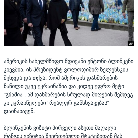
ᲡᲢᲣᲓᲘᲐ ᲕᲐᲨᲘᲜᲒᲢᲝᲜᲘ
ᲔᲙᲝᲜᲝᲛᲘᲙᲐ
Learning English
ᲯᲐᲜᲛᲠᲗᲔᲚᲝᲑᲐ
ᲗᲕᲐᲚᲘ ᲒᲕᲐᲓᲔᲕᲜᲔᲗ
ᲛᲔᲪᲜᲘᲔᲠᲔᲑᲐ
ᲘᲜᲢᲔᲠᲕᲘᲣ
ᲙᲣᲚᲢᲣᲠᲐ
ენები
ამერიკის სახელმწიფო მდივანი ენტონი ბლინკენი
ᲒᲐᲚᲘᲚᲔᲝ
კიევშია. ის პრეზიდენტ ვოლოდიმირ ზელენსკის
ᲓᲔᲖᲘᲜᲤᲝᲠᲛᲐᲪᲘᲐ
შეხვდა და თქვა, რომ ამერიკის დახმარების
ნაწილი უკვე უკრაინაშია და კიდევ უფრო მეტი
"გზაშია". ამ დახმარების სრულად მიღების შემდეგ
კი უკრაინელები "რეალურ განსხვავებას"
დაინახავენ.
ბლინკენის ვიზიტი პირველი ასეთი მაღალი
რანგის ვიზიტია შეერთებული შტატებიდან მას