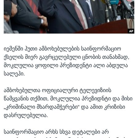
ᲡᲢᲣᲓᲘᲐ ᲕᲐᲨᲘᲜᲒᲢᲝᲜᲘ
ᲔᲙᲝᲜᲝᲛᲘᲙᲐ
Learning English
ᲯᲐᲜᲛᲠᲗᲔᲚᲝᲑᲐ
ᲗᲕᲐᲚᲘ ᲒᲕᲐᲓᲔᲕᲜᲔᲗ
ᲛᲔᲪᲜᲘᲔᲠᲔᲑᲐ
ᲘᲜᲢᲔᲠᲕᲘᲣ
იემენში ჰუთი ამბოხებულების საინფორმაციო
ᲙᲣᲚᲢᲣᲠᲐ
ენები
ქსელის მიერ გავრცელებული ცნობის თანახმად,
ᲒᲐᲚᲘᲚᲔᲝ
მოკლულია ყოფილი პრეზიდენტი ალი აბდულა
ᲓᲔᲖᲘᲜᲤᲝᲠᲛᲐᲪᲘᲐ
სალეჰი.
ამბოხებულთა ოფიციალური ტელევიზიის
წამყვანის თქმით, მოკლულია პრეზიდნტი და მისი
„კრიმინალი მხარდამჭერები“ და ამით კრიზისი
დასრულებულია.
საინფორმაციო არხს სხვა დეტალები არ